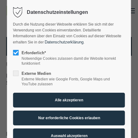
Menu
Datenschutzeinstellungen
Erreichbarkeit
Durch die Nutzung dieser Webseite erklären Sie sich mit der
Verwendung von Cookies einverstanden. Detaillierte
Sie erreichen unsere Zentrale von
Informationen über den Einsatz von Cookies auf dieser Webseite
Datenschutzerklärung
erhalten Sie in der
.
9:00 – 14:00 Uhr
Zurück zu unserer Datenschutzerklärung
Erforderlich*
Notwendige Cookies zulassen damit die Website korrekt
Unsere Social-Media-Auftritte
funktioniert
Externe Medien
Kontakt
Diese Datenschutzerklärung gilt für folgende
Externe Medien wie Google Fonts, Google Maps und
Social-Media-Auftritte
YouTube zulassen
Metallbau Konrad GmbH
https://www.facebook.com/people/Metallbau-
Heidingsfelder Weg 20
Konrad-GmbH/100077879286111
74731 Walldürn
https://www.instagram.com/metallbaukonradgmbh
https://www.tiktok.com/@metallbau_konrad?
Sie haben Fragen?
is_from_webapp=1&sender_device=pc
06282 30794-0
Datenverarbeitung durch soziale Netzwerke