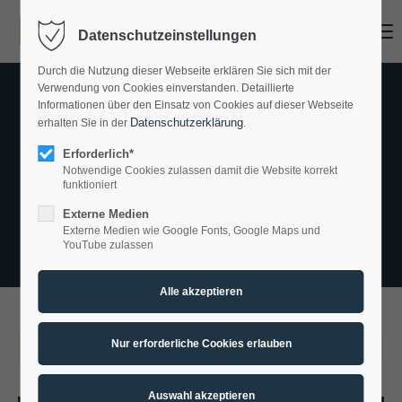
Menu
Datenschutzeinstellungen
Erreichbarkeit
Durch die Nutzung dieser Webseite erklären Sie sich mit der
Verwendung von Cookies einverstanden. Detaillierte
Sie erreichen unsere Zentrale von
Informationen über den Einsatz von Cookies auf dieser Webseite
Datenschutzerklärung
erhalten Sie in der
.
9:00 – 14:00 Uhr
Erforderlich*
Details
Notwendige Cookies zulassen damit die Website korrekt
funktioniert
Externe Medien
Kontakt
Externe Medien wie Google Fonts, Google Maps und
YouTube zulassen
Metallbau Konrad GmbH
Heidingsfelder Weg 20
74731 Walldürn
2017-02-09 11:30
Sie haben Fragen?
von A-CSI GmbH
(Kommentare: 0)
06282 30794-0