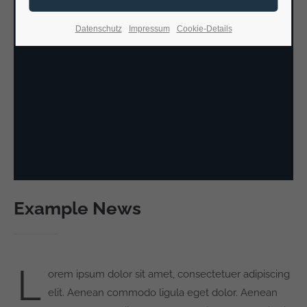
Oder schreiben Sie uns eine Mail an:
info@metallbau-konrad.de
Datenschutz
Impressum
Cookie-Details
Über uns
Wir, die Metallbau Konrad GmbH, sind Ihr
zuverlässiger Partner mit langjähriger Erfahrung im
Stahl- und Metallbau.
Unser Leistungsspektrum erstreckt sich von der
Beratung und Planung bis hin zur Konstruktion,
Herstellung und der endgültigen Montage von Stahl-
und Metallbaukonstruktionen.
Example News
L
orem ipsum dolor sit amet, consectetuer adipiscing
elit. Aenean commodo ligula eget dolor. Aenean